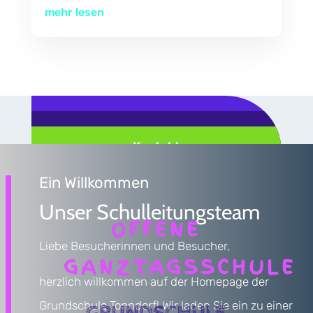
mehr lesen
Kalender
News
Kontakt
Ein Willkommen
Unser Schulleitungsteam
OFFENE
Liebe Besucherinnen und Besucher,
GANZTAGSSCHULE
herzlich willkommen auf der Homepage der
Grundschule Tonndorf! Wir laden Sie ein zu einer