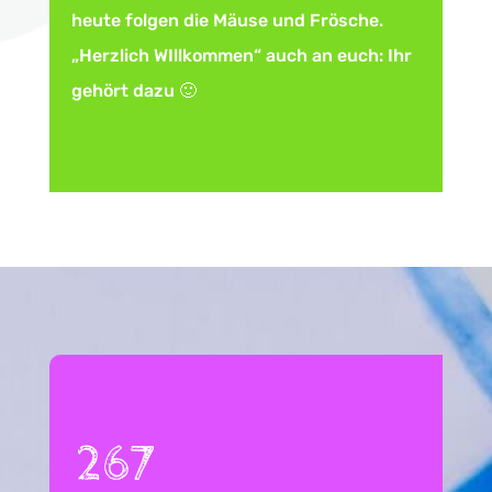
heute folgen die Mäuse und Frösche.
„Herzlich WIllkommen“ auch an euch: Ihr
gehört dazu 🙂
267