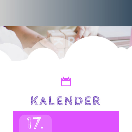

KALENDER
17.