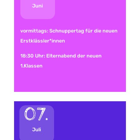
Juni
vormittags: Schnuppertag für die neuen
Erstklässler*innen
18:30 Uhr: Elternabend der neuen
1.Klassen
07.
Juli