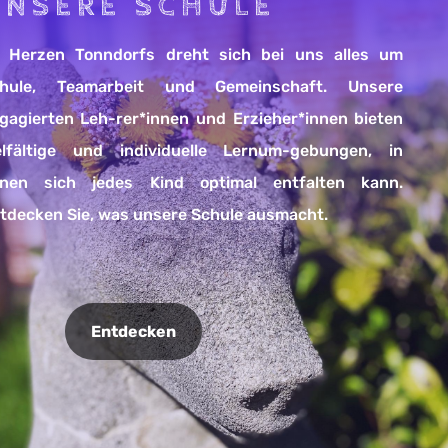
UNSERE SCHULE
 Herzen Tonndorfs dreht sich bei uns alles um
hule, Teamarbeit und Gemeinschaft. Unsere
gagierten Leh-rer*innen und Erzieher*innen bieten
elfältige und individuelle Lernum-gebungen, in
nen sich jedes Kind optimal entfalten kann.
tdecken Sie, was unsere Schule ausmacht.
Entdecken