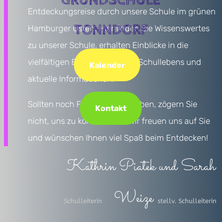
GRUNDSCHULE
Entdeckungsreise durch unsere Schule im grünen
TONNDORF
Hamburger Osten. Hier finden Sie Wissenswertes
zu unserer Schule, erhalten Einblicke in die
vielfältigen Bereiche unseres Schullebens und
Kalender
aktuelle Informationen.
Sollten noch Fragen offen bleiben, zögern Sie
Kontakt
nicht, uns zu kontaktieren. Wir freuen uns auf Sie
und wünschen Ihnen viel Spaß beim Entdecken!
Kathrin Piatek und Sarah
Weize
Schulleiterin stellv. Schulleiterin